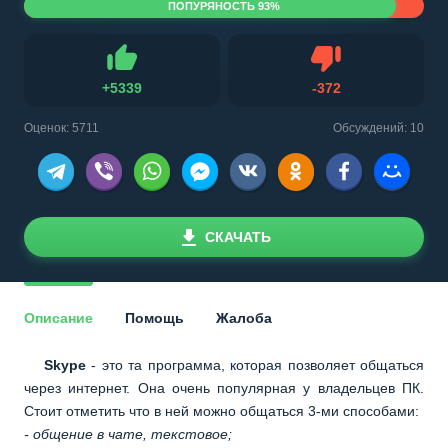
ПОПУРЯНОСТЬ 93%
Не нравится
+
5339
-
372
Нравится
Оценок:
5711
Обсуждений: 10
СКАЧАТЬ
Описание
Помощь
Жалоба
Skype
- это та программа, которая позволяет общаться
через интернет. Она очень популярная у владельцев ПК.
Стоит отметить что в ней можно общаться 3-ми способами:
- общение в чате, текстовое;