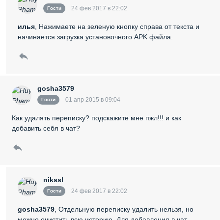
24 фев 2017 в 22:02
Гости
илья
, Нажимаете на зеленую кнопку справа от текста и
начинается загрузка установочного APK файла.
gosha3579
01 апр 2015 в 09:04
Гости
Как удалять переписку? подскажите мне пжл!!! и как
добавить себя в чат?
nikssl
24 фев 2017 в 22:02
Гости
gosha3579
, Отдельную переписку удалить нельзя, но
можно очистить всю историю. Для добавления в чат