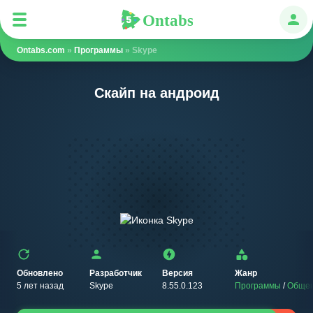
Ontabs
Ontabs
Авт
Ontabs.com
»
Программы
» Skype
Скайп на андроид
Обновлено
Разработчик
Версия
Жанр
5 лет назад
Skype
8.55.0.123
Программы
/
Обще