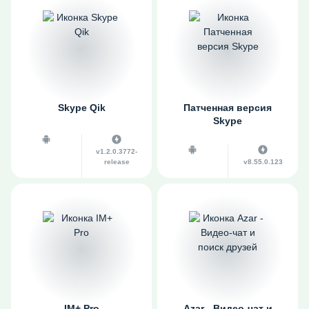
Skype Qik
Патченная версия
Skype
v1.2.0.3772-
release
v8.55.0.123
IM+ Pro
Azar - Видео-чат и