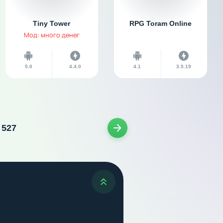
Tiny Tower
RPG Toram Online
Мод: много денег
5.0
4.4.0
4.1
3.5.19
527
Следующая страница
Наверх