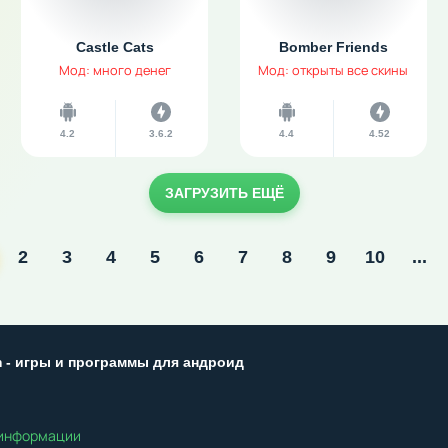
Castle Cats
Bomber Friends
Мод: много денег
Мод: открыты все скины
4.2
3.6.2
4.4
4.52
ЗАГРУЗИТЬ ЕЩЁ
2
3
4
5
6
7
8
9
10
...
m - игры и программы для андроид
 информации