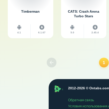
Timberman
CATS: Crash Arena
Turbo Stars
4.1
6.1.67
5.0
2.45.4
1
Предыдущая страница
ontabs
2012-2026 © Ontabs.co
Обратная связь
Условия использования