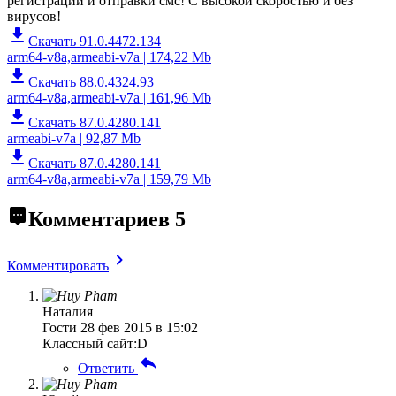
регистрации и отправки смс! С высокой скоростью и без
вирусов!
Скачать 91.0.4472.134
arm64-v8a,armeabi-v7a | 174,22 Mb
Скачать 88.0.4324.93
arm64-v8a,armeabi-v7a | 161,96 Mb
Скачать 87.0.4280.141
armeabi-v7a | 92,87 Mb
Скачать 87.0.4280.141
arm64-v8a,armeabi-v7a | 159,79 Mb
Комментариев
5
Комментировать
Наталия
Гости
28 фев 2015 в 15:02
Классный сайт:D
Ответить