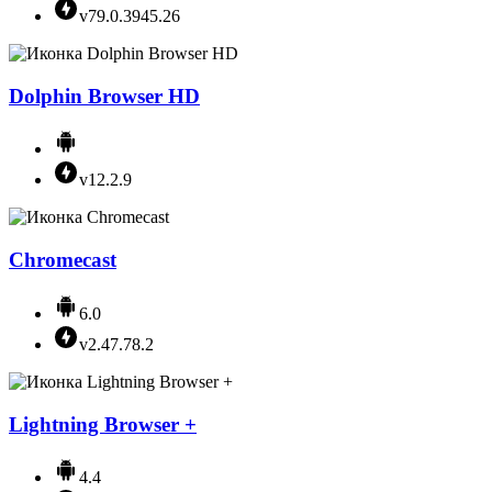
v79.0.3945.26
Dolphin Browser HD
v12.2.9
Chromecast
6.0
v2.47.78.2
Lightning Browser +
4.4