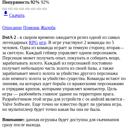
Попуряность 92%
92%
Скачать
Описание
Помощь
Жалоба
DotA 2
- в скором времени ожидается релиз одной из самых
легендарных
RPG
игр
. В игре участвуют 2 команды по 5
человек. Одна из команда играет за темную сторону, вторая—
за светлую. Каждый геймер управляет одним персонажем.
Персонаж может получать опыт, покупать и собирать вещи,
зарабатывать золото. Каждый из персонажей постоянно
получает небольшую часть золота из своей базы, а также
зарабатывает много золота за убийство другого персонажа
или немного золота за убийство существа. Команды встают по
линиям, на которых идет борьба со вражескими персонажами
и отрядами крипов, которыми управляет компьютер. Цель
игры — разбомбить главное здание на территории врага.
Разработчиком этой игры для устройств с
os android
является -
Valve Software
. Еще точно не известно будет ли урезана игра,
но мультиплеер будет точно какая бы она не была.
Внимание:
данная игрушка будет доступна для скачивания
сразу после выхода.