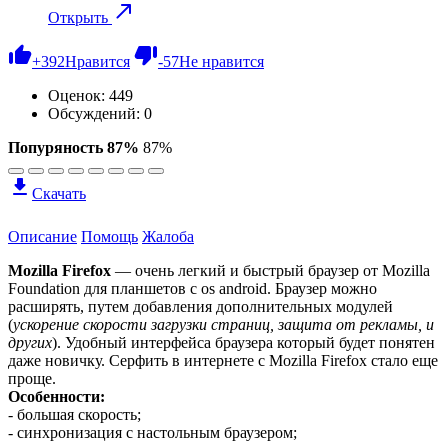
Открыть
+
392
Нравится
-
57
Не нравится
Оценок:
449
Обсуждений: 0
Попуряность 87%
87%
Скачать
Описание
Помощь
Жалоба
Mozilla Firefox
— очень легкий и быстрый браузер от
Mozilla
Foundation
для планшетов с
os android
. Браузер можно
расширять, путем добавления дополнительных модулей
(
ускорение скорости загрузки страниц, защита от рекламы, и
других
). Удобный интерфейса браузера который будет понятен
даже новичку. Серфить в интернете с
Mozilla Firefox
стало еще
проще.
Особенности:
- большая скорость;
- синхронизация с настольным браузером;