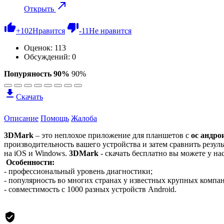
Открыть
+
102
Нравится
-
11
Не нравится
Оценок:
113
Обсуждений: 0
Попуряность 90%
90%
Скачать
Описание
Помощь
Жалоба
3DMark
– это неплохое приложение для планшетов с
ос андро
производительность вашего устройства и затем сравнить резул
на iOS и Windows.
3DMark
- скачать бесплатно вы можете у нас
Особенности:
- профессиональный уровень диагностики;
- популярность во многих странах у известных крупных компа
- совместимость с 1000 разных устройств Android.