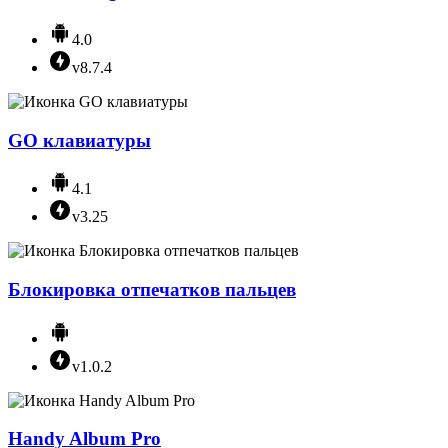
4.0
v8.7.4
GO клавиатуры
4.1
v3.25
Блокировка отпечатков пальцев
v1.0.2
Handy Album Pro