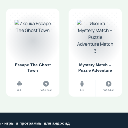
Escape The Ghost
Mystery Match –
Town
Puzzle Adventure
Match 3
4.1
v2.0.6.2
4.1
v2.54.2
m - игры и программы для андроид