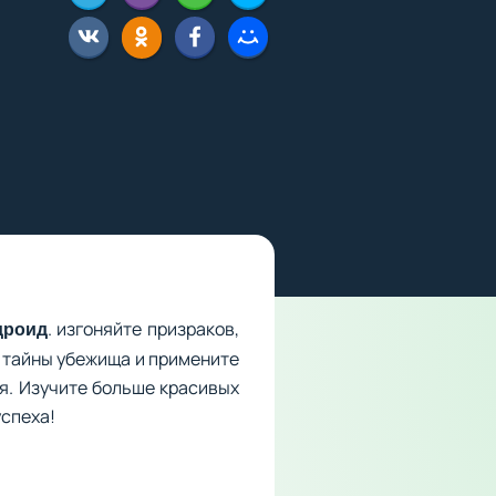
. изгоняйте призраков,
дроид
в тайны убежища и примените
ия. Изучите больше красивых
успеха!