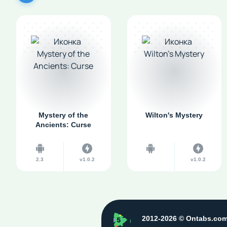
Mystery of the
Wilton's Mystery
Ancients: Curse
2.3
v1.0.2
v1.0.2
ontabs
2012-2026 © Ontabs.co