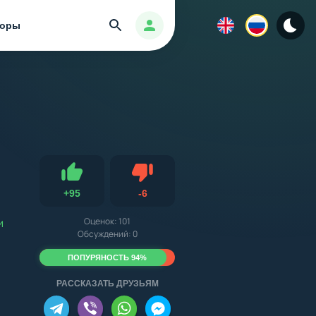
Найти
Авторизация
зоры
Не нравится
+
95
-
6
Нравится
и
Оценок:
101
Обсуждений: 0
ПОПУРЯНОСТЬ 94%