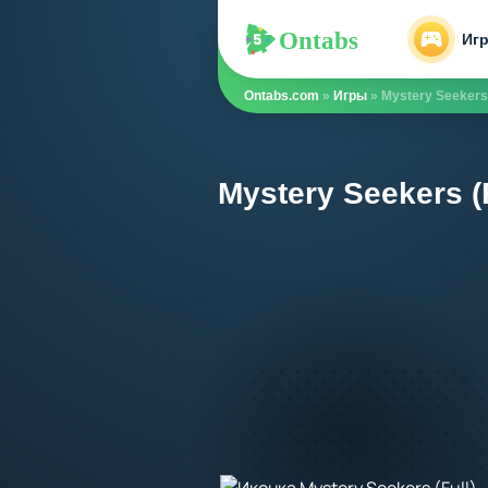
Ontabs
Ontabs
Иг
Ontabs.com
»
Игры
» Mystery Seekers 
Mystery Seekers (