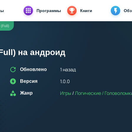
ры
Программы
Книги
Об
(Full)
Full) на андроид
1 назад
Обновлено
1.0.0
Версия
Игры
/
Логические / Головоломк
Жанр