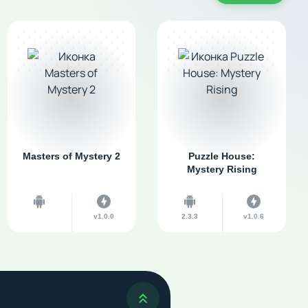
Masters of Mystery 2
Puzzle House:
Mystery Rising
v1.0.0
2.3.3
v1.0.6
Наверх