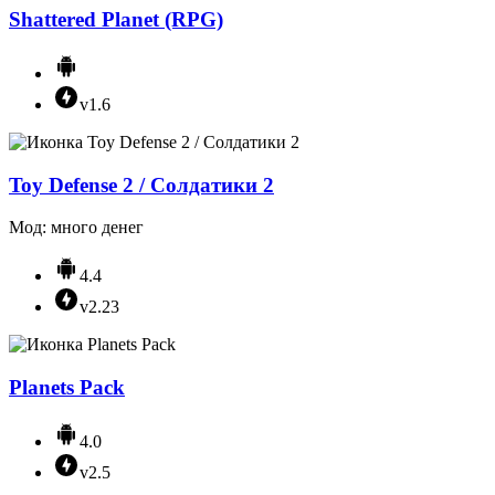
Shattered Planet (RPG)
v1.6
Toy Defense 2 / Солдатики 2
Мод: много денег
4.4
v2.23
Planets Pack
4.0
v2.5