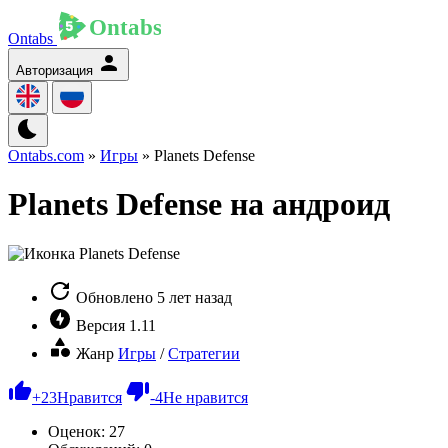
Ontabs
Авторизация
Ontabs.com
»
Игры
» Planets Defense
Planets Defense на андроид
Обновлено
5 лет назад
Версия
1.11
Жанр
Игры
/
Стратегии
+
23
Нравится
-
4
Не нравится
Оценок:
27