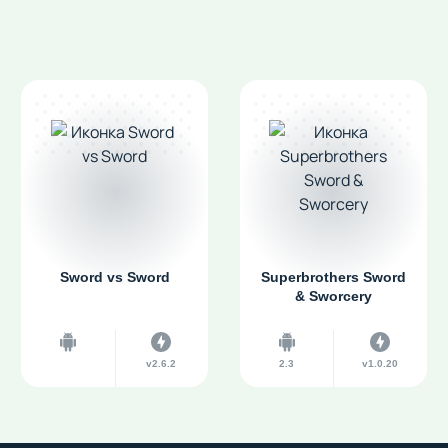
Sword vs Sword
Superbrothers Sword
& Sworcery
v2.6.2
2.3
v1.0.20