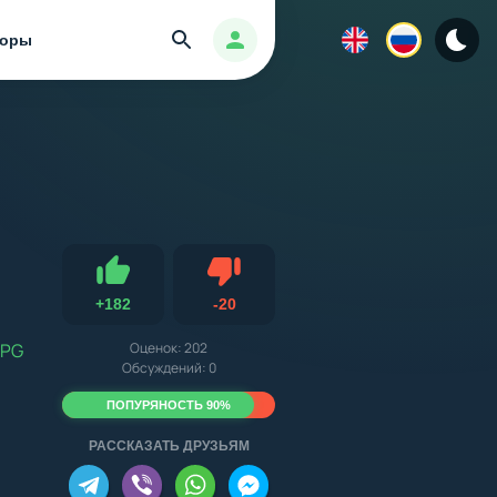
Найти
Авторизация
зоры
Не нравится
+
182
-
20
Нравится
RPG
Оценок:
202
Обсуждений: 0
ПОПУРЯНОСТЬ 90%