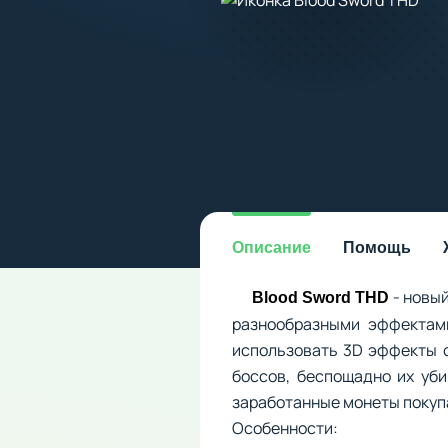
Описание
Помощь
- новы
Blood Sword THD
разнообразными эффектами
использовать 3D эффекты с
боссов, беспощадно их уби
заработанные монеты покупа
Особенности: