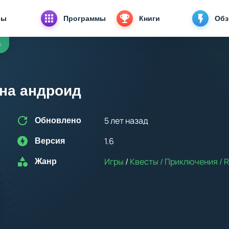
ры
Программы
Книги
Об
D
 на андроид
5 лет назад
Обновлено
1.6
Версия
Игры
/
Квесты / Приключения / 
Жанр