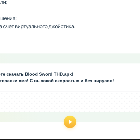
ли;
ешения;
а счет виртуального джойстика.
те скачать Blood Sword THD.apk!
отправки смс! С высокой скоростью и без вирусов!