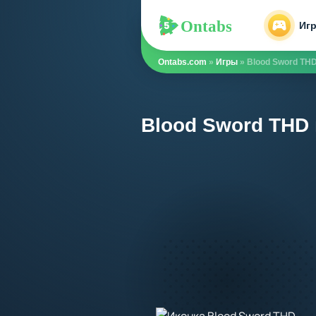
Ontabs
Ontabs
Иг
Ontabs.com
»
Игры
» Blood Sword TH
Blood Sword THD