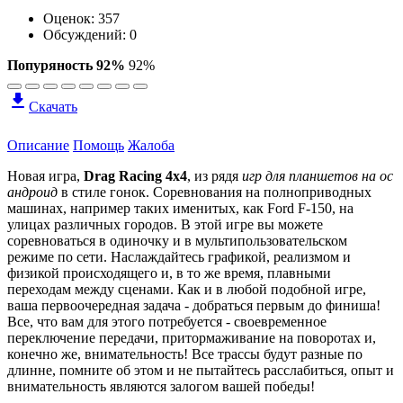
Оценок:
357
Обсуждений: 0
Попуряность 92%
92%
Скачать
Описание
Помощь
Жалоба
Новая игра,
Drag Racing 4x4
, из рядя
игр для планшетов на ос
андроид
в стиле гонок. Соревнования на полноприводных
машинах, например таких именитых, как Ford F-150, на
улицах различных городов. В этой игре вы можете
соревноваться в одиночку и в мультипользовательском
режиме по сети. Наслаждайтесь графикой, реализмом и
физикой происходящего и, в то же время, плавными
переходам между сценами. Как и в любой подобной игре,
ваша первоочередная задача - добраться первым до финиша!
Все, что вам для этого потребуется - своевременное
переключение передачи, притормаживание на поворотах и,
конечно же, внимательность! Все трассы будут разные по
длинне, помните об этом и не пытайтесь расслабиться, опыт и
внимательность являются залогом вашей победы!