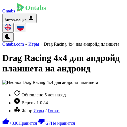
Ontabs
Авторизация
Ontabs.com
»
Игры
» Drag Racing 4x4 для андройд планшета
Drag Racing 4x4 для андройд
планшета на андроид
Обновлено
5 лет назад
Версия
1.0.84
Жанр
Игры
/
Гонки
+
330
Нравится
-
27
Не нравится