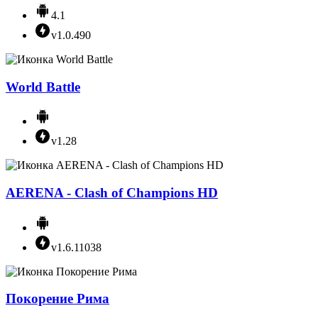
4.1
v1.0.490
World Battle
v1.28
AERENA - Clash of Champions HD
v1.6.11038
Покорение Рима