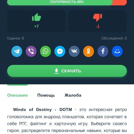
ПОПУРЯНОСТЬ 88%
Не нравится
+
7
-
1
Нравится
Оценок:
8
Обсуждений: 0
СКАЧАТЬ
Описание
Помощь
Жалоба
- это интересная ретро
Winds of Destiny - DOTM
головоломка для андроид планшетов, которая сочетает в
себе РПГ, файтинг и карточную игру. Выберите своего
героя, распределите первоначальные навыки, которые вы