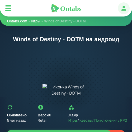
Ontabs
Ontabs
Авт
Ontabs.com
»
Игры
» Winds of Destiny - DOTM
Winds of Destiny - DOTM на андроид
Обновлено
Версия
Жанр
5 лет назад
Retail
Игры
/
Квесты / Приключения / RPG