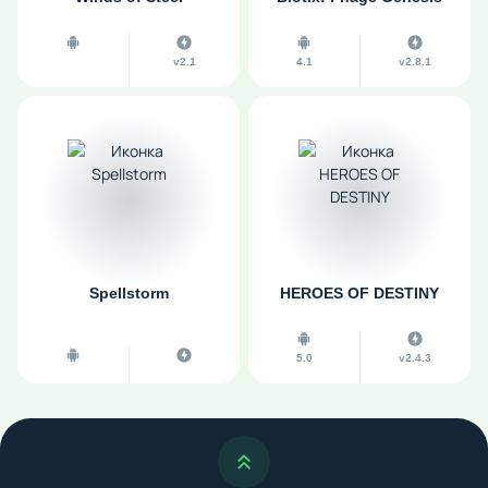
v2.1
4.1
v2.8.1
Spellstorm
HEROES OF DESTINY
5.0
v2.4.3
Наверх