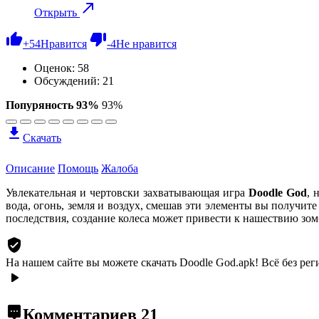
Открыть
+
54
Нравится
-
4
Не нравится
Оценок:
58
Обсуждений: 21
Попуряность 93%
93%
Скачать
Описание
Помощь
Жалоба
Увлекательная и чертовски захватывающая игра
Doodle God
, 
вода, огонь, земля и воздух, смешав эти элементы вы получите
последствия, создание колеса может привести к нашествию зом
На нашем сайте вы можете скачать Doodle God.apk!
Всё без рег
Комментариев
21