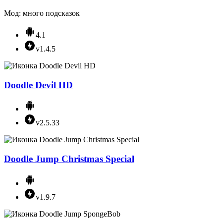
Мод: много подсказок
4.1
v1.4.5
Doodle Devil HD
v2.5.33
Doodle Jump Christmas Special
v1.9.7