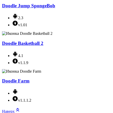
Doodle Jump SpongeBob
2.3
v1.01
Doodle Basketball 2
4.1
v1.1.9
Doodle Farm
v1.1.1.2
Наверх