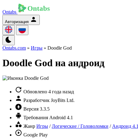
Ontabs
Авторизация
Ontabs.com
»
Игры
» Doodle God
Doodle God на андроид
Обновлено
4 года назад
Разработчик
JoyBits Ltd.
Версия
3.3.5
Требования
Android 4.1
Жанр
Игры
/
Логические / Головоломки
/
Андроид 4.
Google Play