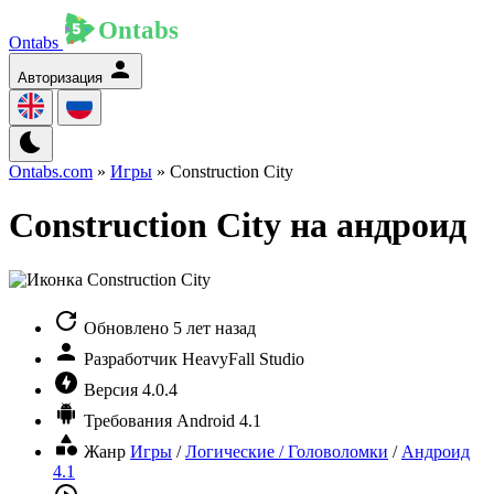
Ontabs
Авторизация
Ontabs.com
»
Игры
» Construction City
Construction City на андроид
Обновлено
5 лет назад
Разработчик
HeavyFall Studio
Версия
4.0.4
Требования
Android 4.1
Жанр
Игры
/
Логические / Головоломки
/
Андроид
4.1