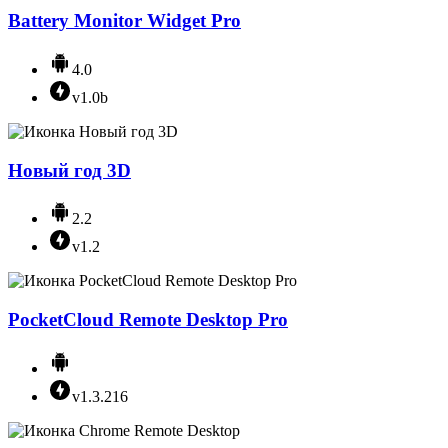
Battery Monitor Widget Pro
4.0
v1.0b
Новый год 3D
2.2
v1.2
PocketCloud Remote Desktop Pro
v1.3.216