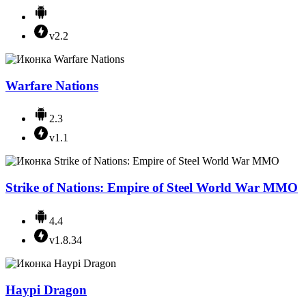
v2.2
Warfare Nations
2.3
v1.1
Strike of Nations: Empire of Steel World War MMO
4.4
v1.8.34
Haypi Dragon