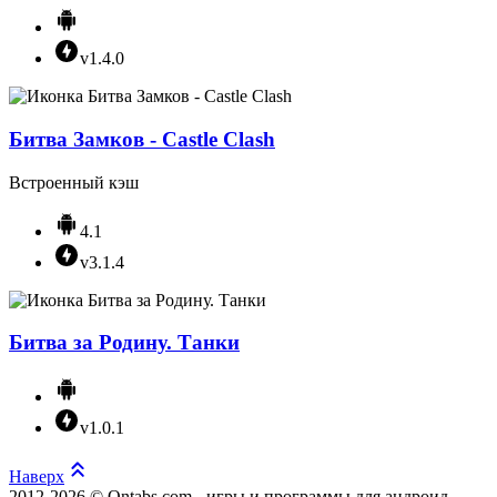
v1.4.0
Битва Замков - Castle Clash
Встроенный кэш
4.1
v3.1.4
Битва за Родину. Танки
v1.0.1
Наверх
2012-2026 © Ontabs.com - игры и программы для андроид