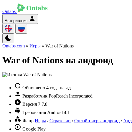
Ontabs
Авторизация
Ontabs.com
»
Игры
» War of Nations
War of Nations на андроид
Обновлено
4 года назад
Разработчик
PopReach Incorporated
Версия
7.7.8
Требования
Android 4.1
Жанр
Игры
/
Стратегии
/
Онлайн игры андроид
/
Анд
Google Play