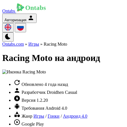
Ontabs
Авторизация
Ontabs.com
»
Игры
» Racing Moto
Racing Moto на андроид
Обновлено
4 года назад
Разработчик
Droidhen Casual
Версия
1.2.20
Требования
Android 4.0
Жанр
Игры
/
Гонки
/
Андроид 4.0
Google Play