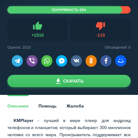
ПОПУРЯНОСТЬ 93%
Не нравится
+
1510
-
110
Нравится
Оценок:
1620
Обсуждений: 0
СКАЧАТЬ
Описание
Помощь
Жалоба
KMPlayer
- лучший в мире плеер для андроид
телефонов и планшетов, который выбирают 300 миллионов
человек со всего мира. Проигрыватель поддерживает все