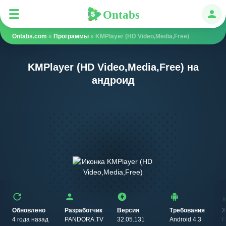
Ontabs
Ontabs
Авт
Ontabs.com
»
Программы
» KMPlayer (HD Video,Media,Free)
KMPlayer (HD Video,Media,Free) на
андроид
Обновлено
Разработчик
Версия
Требования
Ж
4 года назад
PANDORA.TV
32.05.131
Android 4.3
П