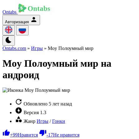
Ontabs
Авторизация
Ontabs.com
»
Игры
» Moy Полоумный мир
Moy Полоумный мир на
андроид
Обновлено
5 лет назад
Версия
1.3
Жанр
Игры
/
Гонки
+
99
Нравится
-
17
Не нравится