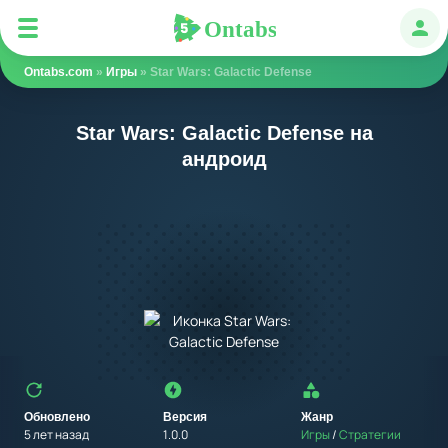
Ontabs
Ontabs
Авт
Ontabs.com
»
Игры
» Star Wars: Galactic Defense
Star Wars: Galactic Defense на
андроид
Обновлено
Версия
Жанр
5 лет назад
1.0.0
Игры
/
Стратегии