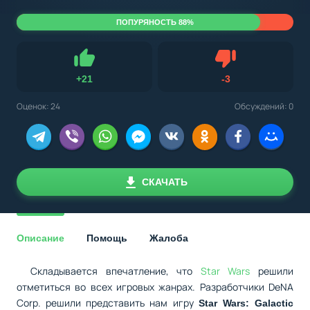
ПОПУРЯНОСТЬ 88%
Не нравится
+
21
-
3
Нравится
Оценок:
24
Обсуждений: 0
СКАЧАТЬ
Описание
Помощь
Жалоба
Складывается впечатление, что
Star Wars
решили
отметиться во всех игровых жанрах. Разработчики DeNA
Corp. решили представить нам игру
Star Wars: Galactic