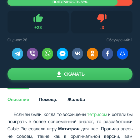
ПОПУРЯНОСТЬ 88%
Не нравится
+
23
-
3
Нравится
Оценок:
26
Обсуждений: 1
СКАЧАТЬ
Описание
Помощь
Жалоба
Если вы были, когда то восхищены
тетрисом
и хотели бы
поиграть в более современный аналог, то разработчики
Cubic Pie создали игру
для вас. Правила здесь
Матчтрон
не совсем, такие как в оригинальной версии, вам