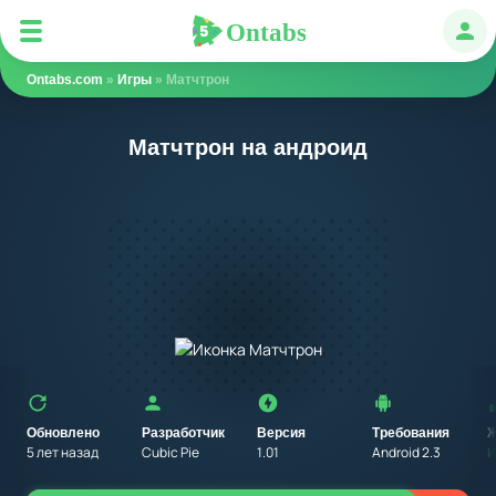
Ontabs
Ontabs
Авт
Ontabs.com
»
Игры
» Матчтрон
Матчтрон на андроид
Обновлено
Разработчик
Версия
Требования
Ж
5 лет назад
Cubic Pie
1.01
Android 2.3
И