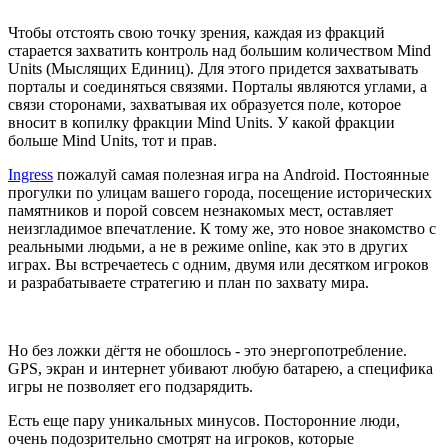
Чтобы отстоять свою точку зрения, каждая из фракций
старается захватить контроль над большим количеством Mind
Units (Мыслящих Единиц). Для этого придется захватывать
порталы и соединяться связями. Порталы являются углами, а
связи сторонами, захватывая их образуется поле, которое
вносит в копилку фракции Mind Units. У какой фракции
больше Mind Units, тот и прав.
Ingress
пожалуй самая полезная игра на Android. Постоянные
прогулки по улицам вашего города, посещение исторических
памятников и порой совсем незнакомых мест, оставляет
неизгладимое впечатление. К тому же, это новое знакомство с
реальными людьми, а не в режиме online, как это в других
играх. Вы встречаетесь с одним, двумя или десятком игроков
и разрабатываете стратегию и план по захвату мира.
Но без ложки дёгтя не обошлось - это энергопотребление.
GPS, экран и интернет убивают любую батарею, а специфика
игры не позволяет его подзарядить.
Есть еще пару уникальных минусов. Посторонние люди,
очень подозрительно смотрят на игроков, которые