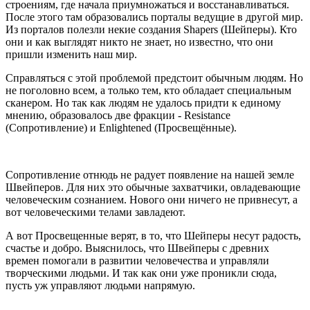
строениям, где начала приумножаться и восстанавливаться.
После этого там образовались порталы ведущие в другой мир.
Из порталов полезли некие создания Shapers (Шейперы). Кто
они и как выглядят никто не знает, но известно, что они
пришли изменить наш мир.
Справляться с этой проблемой предстоит обычным людям. Но
не поголовно всем, а только тем, кто обладает специальным
сканером. Но так как людям не удалось придти к единому
мнению, образовалось две фракции - Resistance
(Сопротивление) и Enlightened (Просвещённые).
Сопротивление отнюдь не радует появление на нашей земле
Швейперов. Для них это обычные захватчики, овладевающие
человеческим сознанием. Нового они ничего не привнесут, а
вот человеческими телами завладеют.
А вот Просвещенные верят, в то, что Шейперы несут радость,
счастье и добро. Выяснилось, что Швейперы с древних
времен помогали в развитии человечества и управляли
творческими людьми. И так как они уже проникли сюда,
пусть уж управляют людьми напрямую.