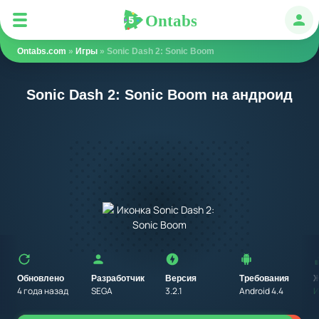
Ontabs
Ontabs
Авт
Ontabs.com
»
Игры
» Sonic Dash 2: Sonic Boom
Sonic Dash 2: Sonic Boom на андроид
Обновлено
Разработчик
Версия
Требования
Ж
4 года назад
SEGA
3.2.1
Android 4.4
И