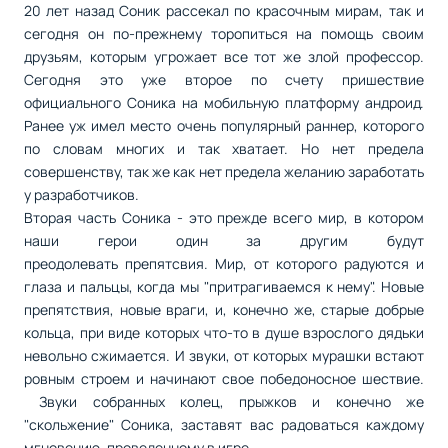
20 лет назад Соник рассекал по красочным мирам, так и
сегодня он по-прежнему торопиться на помощь своим
друзьям, которым угрожает все тот же злой профессор.
Сегодня это уже второе по счету пришествие
официального Соника на мобильную платформу андроид.
Ранее уж имел место очень популярный раннер, которого
по словам многих и так хватает. Но нет предела
совершенству, так же как нет предела желанию заработать
у разработчиков.
Вторая часть Соника - это прежде всего мир, в котором
наши герои один за другим будут
преодолевать препятсвия. Мир, от которого радуются и
глаза и пальцы, когда мы "притрагиваемся к нему". Новые
препятствия, новые враги, и, конечно же, старые добрые
кольца, при виде которых что-то в душе взрослого дядьки
невольно сжимается. И звуки, от которых мурашки встают
ровным строем и начинают свое победоносное шествие.
Звуки собранных колец, прыжков и конечно же
"скольжение" Соника, заставят вас радоваться каждому
мгновению, проведенному в игре.