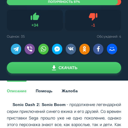
ПОПУРЯНОСТЬ 97%
Не нравится
+
34
-
1
Нравится
Оценок:
35
Обсуждений: 4
СКАЧАТЬ
Описание
Помощь
Жалоба
- продолжение легендарной
Sonic Dash 2: Sonic Boom
серии приключений синего ежика и его друзей. Со времен
приставки Sega прошло уже не одно поколение, однако
этого персонажа знают все, как взрослые, так и дети. Как