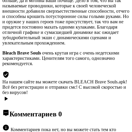
больше, да и мотивы ваши почище. Дело в том, что вы так
называемые проводники, которые к своей человеческой
внешности добавили сверхъестественные способности, отчего
и способны крошить потусторонние силы голыми руками. Но
и оружие у наших героев тоже присутствует, так что вам не
придется постоянно махать одними кулаками. Благодаря
отличной графике и сумасшедшей динамике вас ожидает
зубодробительный экшн с динамическими сценами и
увлекательным прохождением.
Bleach Brave Souls
очень крутая игра с очень недетскими
характеристиками. Ценителям того самого, однозначно
рекомендуется.
На нашем сайте вы можете скачать BLEACH Brave Souls.apk!
Всё без регистрации и отправки смс! С высокой скоростью и
без вирусов!
Комментариев
0
Комментариев пока нет, но вы можете стать тем кто