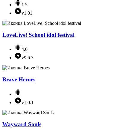
1.5
v1.01
LoveLive! School idol festival
4.0
v9.6.3
Brave Heroes
v1.0.1
Wayward Souls