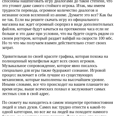
способны нашпиговать игру диалогами до такой степени, что
это утомит даже самого стойкого игрока. Итак, мы имеем
трудности перевода, огромное количество диалогов и
незнание основ вселенной из аниме. Думаете это все? Как бы
не так. Если вы решите скачать игру из официального
магазина вас ждет огромный сюрприз в виде дополнительных
файлов, которые будут качаться на протяжении часа если не
больше и это даже при условии, что вы будете сидеть рядом со
своим роутером, который раздает вайфай на скорости 100 мбс.
Но то что мы получаем взамен действительно стоит своих
затрат.
Удивительная по своей красоте графика, которая похожа на
полноценный мультфильм ждет всех своих игроков.
Музыкальное сопровождение, которое явно писалось
специально для игры также будоражит сознание. Игровой
процесс включает в себя лучшие из существующих
механизмов, которые выполнены на высочайшем уровне.
Иными словами, все что происходит на вашем планшете во
время игры, выше всяческих похвал и заслуживает самых
лестных слов в свой адрес.
По сюжету вы находитесь в самом эпицентре противостояния
людей и злых духов. Самих вас трудно отнести к какой-то
одной категории, но все же на людей вы походите намного