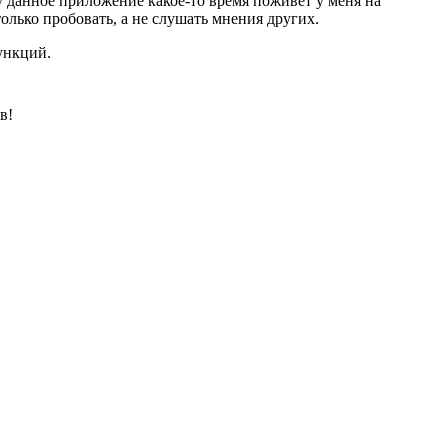
у данное приложение какое-то время поживет у меня на
только пробовать, а не слушать мнения других.
ункций.
в!