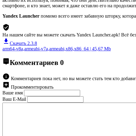
активно их используя, понимая, что они действительно качест
смартфоне, и кто знает, может я даже оставлю его на продолжит
Yandex Launcher
помимо всего имеет забавную шторку, котора
На нашем сайте вы можете скачать Yandex Launcher.apk!
Всё бе
Скачать 2.3.8
arm64-v8a,armeabi-v7a,armeabi,x86,x86_64 | 45,67 Mb
Комментариев
0
Комментариев пока нет, но вы можете стать тем кто добав
Прокомментировать
Ваше имя
Ваш E-Mail