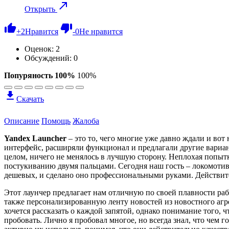
Открыть
+
2
Нравится
-
0
Не нравится
Оценок:
2
Обсуждений: 0
Попуряность 100%
100%
Скачать
Описание
Помощь
Жалоба
Yandex Launcher
– это то, чего многие уже давно ждали и вот
интерфейс, расширяли функционал и предлагали другие вариан
целом, ничего не менялось в лучшую сторону. Неплохая попытк
постукиванию двумя пальцами. Сегодня наш гость – локомотив
дешевых, и сделано оно профессиональными руками. Действите
Этот лаунчер предлагает нам отличную по своей плавности раб
также персонализированную ленту новостей из новостного агр
хочется рассказать о каждой запятой, однако понимание того, 
пробовать. Лично я пробовал многое, но всегда знал, что чем г