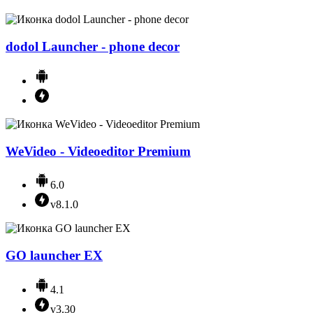
dodol Launcher - phone decor
WeVideo - Videoeditor Premium
6.0
v8.1.0
GO launcher EX
4.1
v3.30