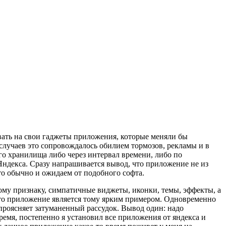
ивать на свои гаджеты приложения, которые меняли бы
случаев это сопровождалось обилием тормозов, рекламы и в
го хранилища либо через интервал времени, либо по
Яндекса. Сразу напрашивается вывод, что приложение не из
то обычно и ожидаем от подобного софта.
ому признаку, симпатичные виджеты, иконки, темы, эффекты, а
это приложение является тому ярким примером. Одновременно
 проясняет затуманенный рассудок. Вывод один: надо
 время, постепенно я установил все приложения от яндекса и