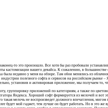
 наконец-то это произошло. Все хотя бы раз пробовали устанавл
ты кастомизации вашего девайса. К сожалению, в большинстве 
а была недавно у меня на обзоре. Там обои менялись из облачно
 индустрии полезного софта и сервисов на российском рынке – 
льно, установив и активировав приложение, мы получаем то, ч
оту, группировку приложений по категориям, а также по цветов
егатора Яндекса. Хороший софт формируется из мелочей и вот 
что такая мелочь не воспроизведет должного впечатления, мигом
олее будет мой гаджет, тем лучше он будет работать. Но в это же