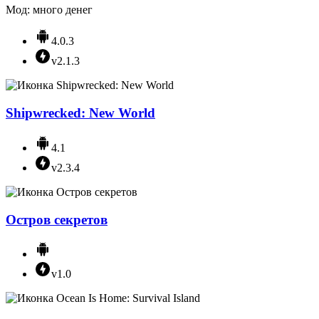
Мод: много денег
4.0.3
v2.1.3
Shipwrecked: New World
4.1
v2.3.4
Остров секретов
v1.0