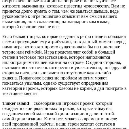
открывайте новые локации на острове и используйте все
хитрости выживания, которые известны человечеству. Вам не
придется долго думать о том, чем же заняться дальше, ведь
руководство к игре пошагово объяснит вам смысл вашего
выживания, но к сожалению, на мандаринском языке,
который освоили еще не все.
Если бывают игры, которые созданы в ретро стиле и обладают
всеми присущими ему атрибутами, то в данный момент перед
нами игра, которая запросто существовала бы на приставке
тетрис или геймбой. Игра представляет собой в большей
степени тестовое повествование, которое наполняется
иллюстрациями вашей жизни на острове. С одной стороны,
выглядит все это очень интересно и увлекательно, но с другой
стороны очень сильно заметно отсутствие какого-либо
экшена. Пошаговое решение проблем многим может
показаться унылым, однако существует определенная
категория игроков, которых хлебом не корми, а дай поиграть в
текстовые квесты.
Tinker Island
– своеобразный игровой проект, который
ожидает в свои ряды новых игроков, которые займутся
созданием своей маленькой цивилизации в дали от этой
самой цивилизации. Кто знает, может со временим, после
всей проделанной работы, наши герои захотят остаться в