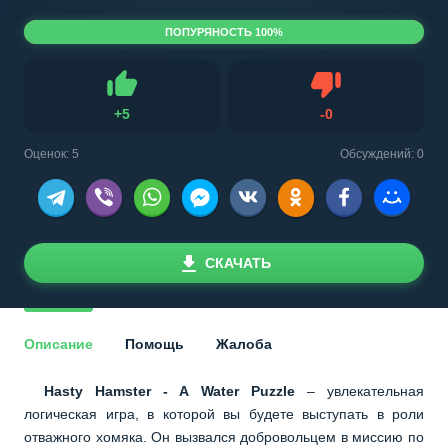
ПОПУРЯНОСТЬ 100%
Не нравится
+
5
-
0
Нравится
Оценок:
5
Обсуждений: 0
СКАЧАТЬ
Описание
Помощь
Жалоба
Hasty Hamster - A Water Puzzle
– увлекательная
логическая игра, в которой вы будете выступать в роли
отважного хомяка. Он вызвался добровольцем в миссию по