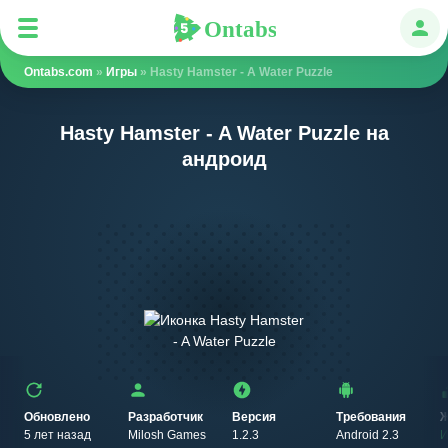
Ontabs
Ontabs
Авт
Ontabs.com
»
Игры
» Hasty Hamster - A Water Puzzle
Hasty Hamster - A Water Puzzle на
андроид
Обновлено
Разработчик
Версия
Требования
Ж
5 лет назад
Milosh Games
1.2.3
Android 2.3
И