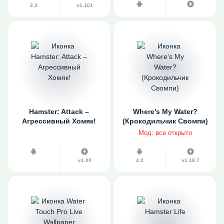
2.3
v1.101
Hamster: Attack –
Where's My Water?
Агрессивный Хомяк!
(Крокодильчик Свомпи)
Мод: все открыто
v1.00
4.2
v1.18.7