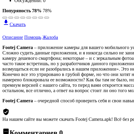
Обсуждений: 0
Попуряность 78%
78%
Скачать
Описание
Помощь
Жалоба
Footej Camera
– приложение камеры для вашего мобильного уст
Сложно судить данные приложения, и я никогда сильно не зан
камеру дешевого смартфона; некоторые – и с зеркальным фотоап
часто такое встретишь, но у разработчиков данного приложен
возмущаться если не разобрались в нашем приложении». Это не
Конечно все это утрировано в грубой форме, но что они хотят
намерено блокировала ее возможности? Как бы там не было, но
премиум версией с нашего сайта, то перед вами откроется масс
остальном, все отлично, а ответ на вопрос стоит ли оно того 
Footej Camera
– очередной способ проверить себя и свои нав
На нашем сайте вы можете скачать Footej Camera.apk!
Всё без р
Комментариев
0