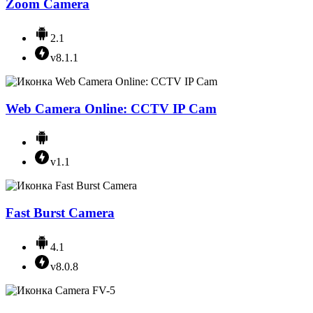
Zoom Camera
2.1
v8.1.1
Web Camera Online: CCTV IP Cam
v1.1
Fast Burst Camera
4.1
v8.0.8