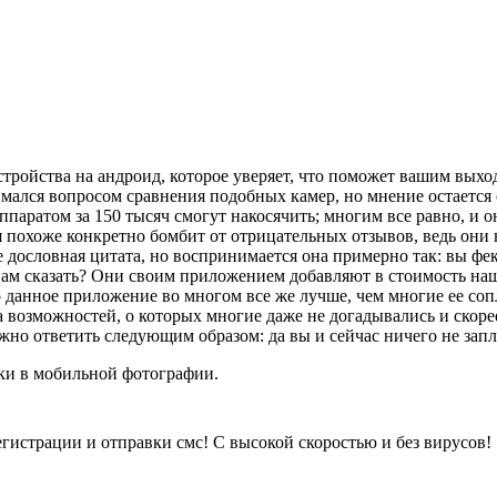
ройства на андроид, которое уверяет, что поможет вашим выход
имался вопросом сравнения подобных камер, но мнение остается
паратом за 150 тысяч смогут накосячить; многим все равно, и они
ия похоже конкретно бомбит от отрицательных отзывов, ведь он
 дословная цитата, но воспринимается она примерно так: вы фек
 нам сказать? Они своим приложением добавляют в стоимость наш
 данное приложение во многом все же лучше, чем многие ее соп
а возможностей, о которых многие даже не догадывались и скорее
можно ответить следующим образом: да вы и сейчас ничего не зап
ыки в мобильной фотографии.
егистрации и отправки смс! С высокой скоростью и без вирусов!