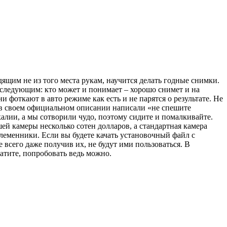
ящим не из того места рукам, научится делать годные снимки.
 следующим: кто может и понимает – хорошо снимет и на
 фоткают в авто режиме как есть и не парятся о результате. Не
и в своем официальном описании написали «не спешите
алии, а мы сотворили чудо, поэтому сидите и помалкивайте.
ей камеры несколько сотен долларов, а стандартная камера
леменники. Если вы будете качать установочный файл с
 всего даже получив их, не будут ими пользоваться. В
латите, попробовать ведь можно.