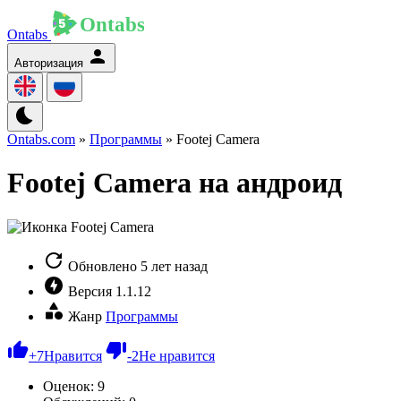
Ontabs
Авторизация
Ontabs.com
»
Программы
» Footej Camera
Footej Camera на андроид
Обновлено
5 лет назад
Версия
1.1.12
Жанр
Программы
+
7
Нравится
-
2
Не нравится
Оценок:
9