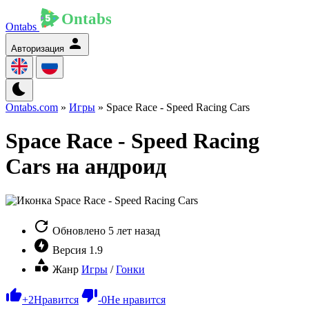
Ontabs
Авторизация
Ontabs.com
»
Игры
» Space Race - Speed Racing Cars
Space Race - Speed Racing
Cars на андроид
Обновлено
5 лет назад
Версия
1.9
Жанр
Игры
/
Гонки
+
2
Нравится
-
0
Не нравится