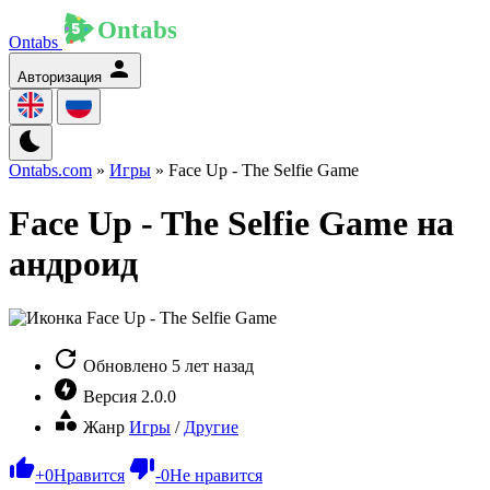
Ontabs
Авторизация
Ontabs.com
»
Игры
» Face Up - The Selfie Game
Face Up - The Selfie Game на
андроид
Обновлено
5 лет назад
Версия
2.0.0
Жанр
Игры
/
Другие
+
0
Нравится
-
0
Не нравится