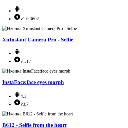
v1.0.3602
XnInstant Camera Pro - Selfie
v1.17
InstaFace:face eyes morph
4.1
v3.7
B612 - Selfie from the heart