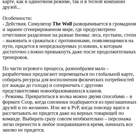
карте, как в одиночном режиме, так и в тесной компании
друзей...
Особенности:
- Действия. Симулятор
The Wolf
разворачивается в громадном
и заранее сгенерированном мире, где предусмотрено
отчетливое разделение на разные биомы: леса, пустыни, степи
– выживать и сражаться с противниками, появляющимися на
пути, придется в непредсказуемых условиях, к которым
достаточно сложно привыкнуть даже после продолжительных
тренировок.
По части игрового процесса, разнообразия мало –
разработчики предлагают перемещаться по глобальной карте,
собирать ресурсы для восполнения физических потребностей
(от жажды до голода) и соперничать с другими
представителями новообразовавшихся кланов.
- Режимы. Превратиться в волка можно двумя способами – в
формате Coop, когда союзники подбираются из приглашенных
друзей и по желанию. Или же в PvP, когда повсюду враги и
рассчитывать не придется даже на верных товарищей по
команде. Выбирать сразу совсем необязательно – персонажа
легко перенести в любое понравившееся время, начинать все
заново не придется.