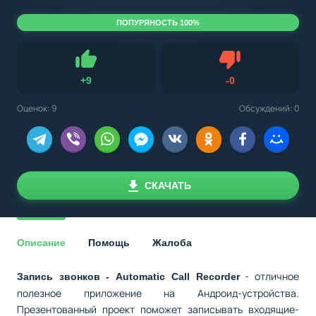
ПОПУРЯНОСТЬ 100%
Не нравится
+
9
-
0
Нравится
Оценок:
9
Обсуждений: 0
СКАЧАТЬ
Описание
Помощь
Жалоба
- отличное
Запись звонков - Automatic Call Recorder
полезное приложение на Андроид-устройства.
Презентованный проект поможет записывать входящие-