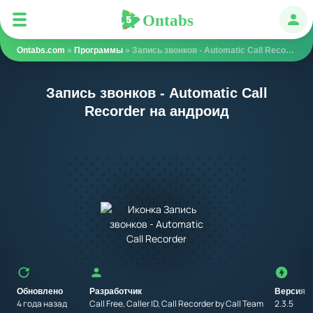
Ontabs
Ontabs
Авт
Ontabs.com
»
Программы
» Запись звонков - Automatic Call Recorder
Запись звонков - Automatic Call
Recorder на андроид
Обновлено
Разработчик
Версия
4 года назад
Call Free, Caller ID, Call Recorder by Call Team
2.3.5