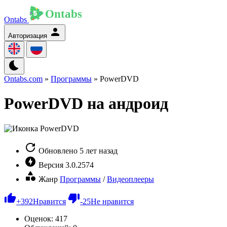
Ontabs
Авторизация
Ontabs.com
»
Программы
» PowerDVD
PowerDVD на андроид
Обновлено
5 лет назад
Версия
3.0.2574
Жанр
Программы
/
Видеоплееры
+
392
Нравится
-
25
Не нравится
Оценок:
417