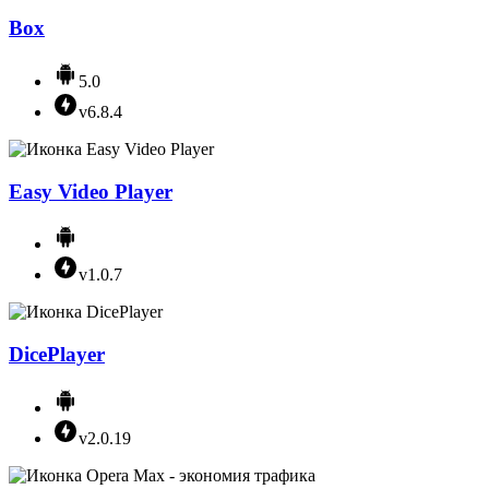
Box
5.0
v6.8.4
Easy Video Player
v1.0.7
DicePlayer
v2.0.19