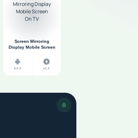
Screen Mirroring
Display Mobile Screen
On TV
4.0.3
v1.2
Наверх