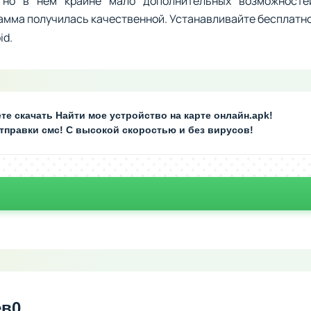
 но в нём крайне мало дополнительных возможностей
амма получилась качественной. Устанавливайте бесплатно
id.
те скачать Найти мое устройство на карте онлайн.apk!
отправки смс! С высокой скоростью и без вирусов!
ев
0