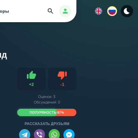
Найти
Авторизация
зоры
ид
Не нравится
+
2
-
1
Нравится
Оценок:
3
Обсуждений: 0
ПОПУРЯНОСТЬ 67%