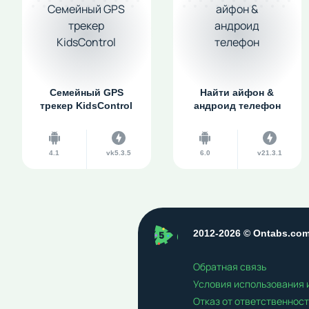
Cемейный GPS
Найти айфон &
трекер KidsControl
андроид телефон
4.1
vk5.3.5
6.0
v21.3.1
ontabs
2012-2026 © Ontabs.co
Обратная связь
Условия использования
Отказ от ответственнос