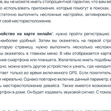
, вы не можете иметь стопроцентной гарантии, что вам в
го использовать приложения, которые помогут в поисках
остаточно выполнить несложные настройки, активироват
ет своё месторасположение.
", нужно пройти регистрацию
ройство на карте онлайн
наиболее удобный. Затем вы окажетесь на первой стр
вторую страницу, нужно выполнить несколько несложн
вы окажетесь в главном меню. В нём отображается карта
ие смартфона или планшета. Желательно иметь подобны
дно, можно взять другое устройство и узнать, где находит
тает только во время включенного GPS. Если похититель
и нереально. Однако повторно включив данный параметр, 
ь месторасположение девайса. Также имеется возможно
ртфон в доме. Он будет издавать звуковой сигнал. С пом