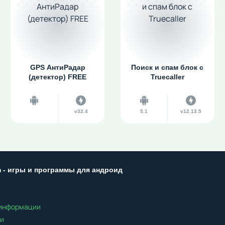
GPS АнтиРадар
Поиск и спам блок с
(детектор) FREE
Truecaller
v32.4
5.1
v12.13.5
m - игры и программы для андроид
 информации
ти