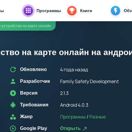
ры
Программы
Книги
Об
 устройство на карте онлайн
ство на карте онлайн на андро
4 года назад
Обновлено
Family Safety Development
Разработчик
2.1.3
Версия
Android 4.0.3
Требования
Программы
/
Разные
Жанр
Google Play
Открыть