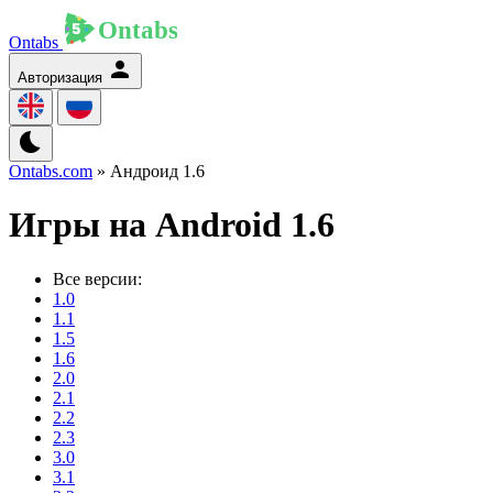
Ontabs
Авторизация
Ontabs.com
» Андроид 1.6
Игры на Android 1.6
Все версии:
1.0
1.1
1.5
1.6
2.0
2.1
2.2
2.3
3.0
3.1