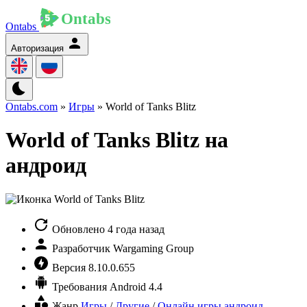
Ontabs
Авторизация
Ontabs.com
»
Игры
» World of Tanks Blitz
World of Tanks Blitz на
андроид
Обновлено
4 года назад
Разработчик
Wargaming Group
Версия
8.10.0.655
Требования
Android 4.4
Жанр
Игры
/
Другие
/
Онлайн игры андроид