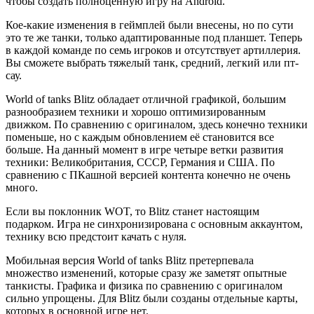
чтобы создать полноценную игру на Android.
Кое-какие изменения в геймплей были внесены, но по сути
это те же танки, только адаптированные под планшет. Теперь
в каждой команде по семь игроков и отсутствует артиллерия.
Вы сможете выбрать тяжелый танк, средний, легкий или пт-
сау.
World of tanks Blitz обладает отличной графикой, большим
разнообразием техники и хорошо оптимизированным
движком. По сравнению с оригиналом, здесь конечно техники
поменьше, но с каждым обновлением её становится все
больше. На данный момент в игре четыре ветки развития
техники: Великобритания, СССР, Германия и США. По
сравнению с ПКашной версией контента конечно не очень
много.
Если вы поклонник WOT, то Blitz станет настоящим
подарком. Игра не синхронизирована с основным аккаунтом,
технику всю предстоит качать с нуля.
Мобильная версия World of tanks Blitz претерпевала
множество изменений, которые сразу же заметят опытные
танкисты. Графика и физика по сравнению с оригиналом
сильно упрощены. Для Blitz были созданы отдельные карты,
которых в основной игре нет.