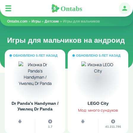
Ontabs
Ontabs
Авт
Ontabs.com
»
Игры
»
Детские
» Игры для мальчиков
Игры для мальчиков на андроид
ОБНОВЛЕНО 5 ЛЕТ НАЗАД
ОБНОВЛЕНО 5 ЛЕТ НАЗАД
Dr Panda's Handyman /
LEGO City
Умелец Dr Panda
Мод: много сундуков
1.7
41.211.786