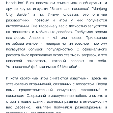
Hands Inc". В их послужном списке можно обнаружить и
другие крутые игрушки: "Башня для пасьянса", "Mahjong
City Builder" и пр. Иными словами, это опытные
разработчики, поэтому и игры у них получаются
интересными. Сие творение у вас с легкостью запустится
на планшетах и мобильных девайсах. Требуемая версия
платформы Андроид - 4.1 или новее. Приложение
нетребовательное и невероятно интересное, поэтому
пользуется большой популярностью. С официального
ресурса было произведено около ста тысяч загрузок, а это
неплохой показатель, который говорит за себя.
Установочный файл занимает 95 Мегабайт.
И хотя карточные игры считаются азартными, здесь не
установлено ограничений, связанных с возрастом. Перед
вами градостроительный симулятор, смешанный с
пасьянсом. Одерживайте заслуженные победы и сможете
строить новые здания, всячески развивать имеющуюся у
вас деревню. Геймплей получился разнообразным и
интересным, игра оригинальная.