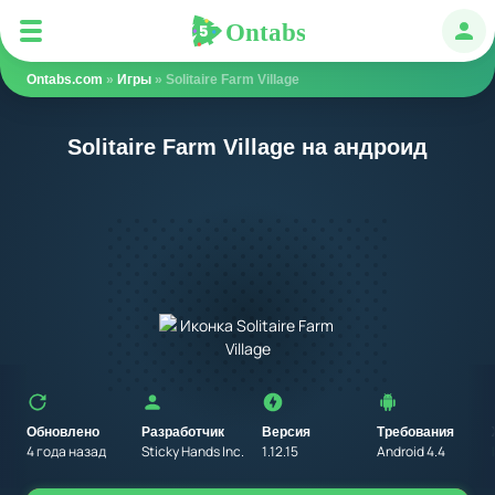
Ontabs
Ontabs
Авт
Ontabs.com
»
Игры
» Solitaire Farm Village
Solitaire Farm Village на андроид
Обновлено
Разработчик
Версия
Требования
4 года назад
Sticky Hands Inc.
1.12.15
Android 4.4