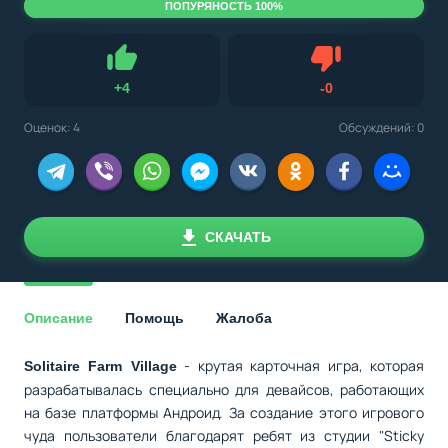
ПОПУРЯНОСТЬ 100%
Не нравится
+
4
-
0
Нравится
Оценок:
4
Обсуждений: 0
СКАЧАТЬ
Описание
Помощь
Жалоба
- крутая карточная игра, которая
Solitaire Farm Village
разрабатывалась специально для девайсов, работающих
на базе платформы Андроид. За создание этого игрового
чуда пользователи благодарят ребят из студии "Sticky