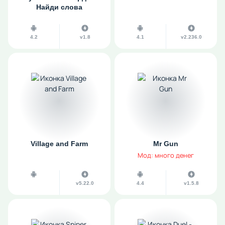
Найди слова
4.2
v1.8
4.1
v2.236.0
Village and Farm
Mr Gun
Мод: много денег
v5.22.0
4.4
v1.5.8