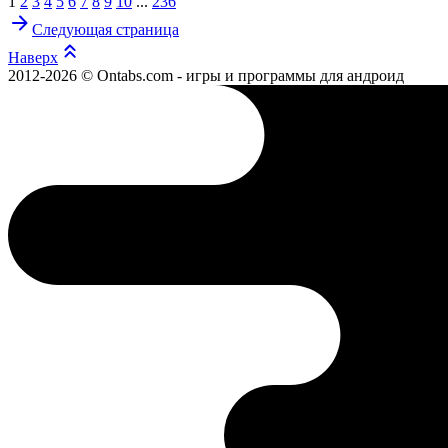
1
2
3
4
5
6
7
8
9
10
...
236
Следующая страница
Наверх
2012-2026 © Ontabs.com - игры и программы для андроид