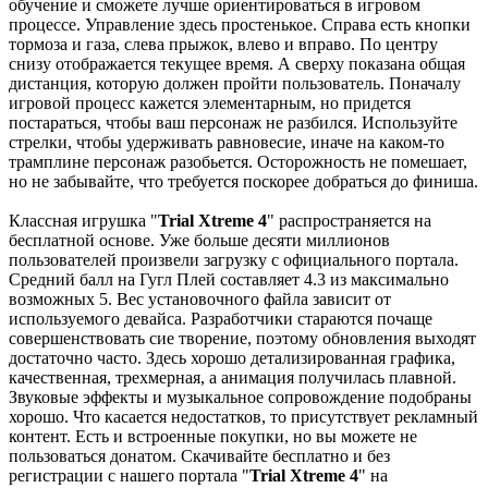
обучение и сможете лучше ориентироваться в игровом
процессе. Управление здесь простенькое. Справа есть кнопки
тормоза и газа, слева прыжок, влево и вправо. По центру
снизу отображается текущее время. А сверху показана общая
дистанция, которую должен пройти пользователь. Поначалу
игровой процесс кажется элементарным, но придется
постараться, чтобы ваш персонаж не разбился. Используйте
стрелки, чтобы удерживать равновесие, иначе на каком-то
трамплине персонаж разобьется. Осторожность не помешает,
но не забывайте, что требуется поскорее добраться до финиша.
Классная игрушка "
Trial Xtreme 4
" распространяется на
бесплатной основе. Уже больше десяти миллионов
пользователей произвели загрузку с официального портала.
Средний балл на Гугл Плей составляет 4.3 из максимально
возможных 5. Вес установочного файла зависит от
используемого девайса. Разработчики стараются почаще
совершенствовать сие творение, поэтому обновления выходят
достаточно часто. Здесь хорошо детализированная графика,
качественная, трехмерная, а анимация получилась плавной.
Звуковые эффекты и музыкальное сопровождение подобраны
хорошо. Что касается недостатков, то присутствует рекламный
контент. Есть и встроенные покупки, но вы можете не
пользоваться донатом. Скачивайте бесплатно и без
регистрации с нашего портала "
Trial Xtreme 4
" на