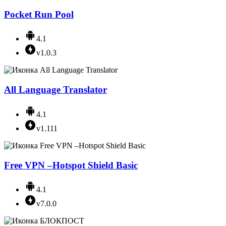
Pocket Run Pool
4.1
v1.0.3
All Language Translator
4.1
v1.111
Free VPN –Hotspot Shield Basic
4.1
v7.0.0