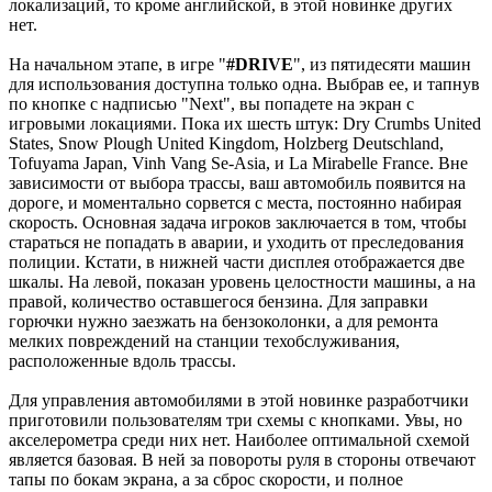
локализаций, то кроме английской, в этой новинке других
нет.
На начальном этапе, в игре "
#DRIVE
", из пятидесяти машин
для использования доступна только одна. Выбрав ее, и тапнув
по кнопке с надписью "Next", вы попадете на экран с
игровыми локациями. Пока их шесть штук: Dry Crumbs United
States, Snow Plough United Kingdom, Holzberg Deutschland,
Tofuyama Japan, Vinh Vang Se-Asia, и La Mirabelle France. Вне
зависимости от выбора трассы, ваш автомобиль появится на
дороге, и моментально сорвется с места, постоянно набирая
скорость. Основная задача игроков заключается в том, чтобы
стараться не попадать в аварии, и уходить от преследования
полиции. Кстати, в нижней части дисплея отображается две
шкалы. На левой, показан уровень целостности машины, а на
правой, количество оставшегося бензина. Для заправки
горючки нужно заезжать на бензоколонки, а для ремонта
мелких повреждений на станции техобслуживания,
расположенные вдоль трассы.
Для управления автомобилями в этой новинке разработчики
приготовили пользователям три схемы с кнопками. Увы, но
акселерометра среди них нет. Наиболее оптимальной схемой
является базовая. В ней за повороты руля в стороны отвечают
тапы по бокам экрана, а за сброс скорости, и полное