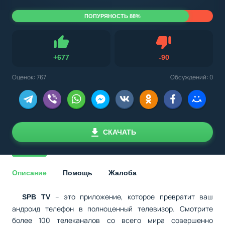
ПОПУРЯНОСТЬ 88%
Не нравится
+
677
-
90
Нравится
Оценок:
767
Обсуждений: 0
СКАЧАТЬ
Описание
Помощь
Жалоба
– это приложение, которое превратит ваш
SPB TV
андроид телефон в полноценный телевизор. Смотрите
более 100 телеканалов со всего мира совершенно