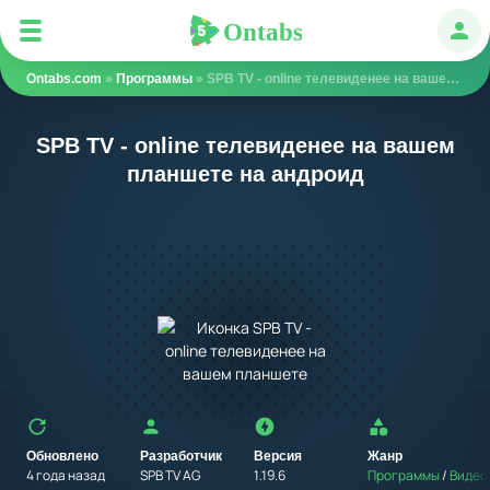
Ontabs
Ontabs
Авт
Ontabs.com
»
Программы
» SPB TV - online телевиденее на вашем планшете
SPB TV - online телевиденее на вашем
планшете на андроид
Обновлено
Разработчик
Версия
Жанр
4 года назад
SPB TV AG
1.19.6
Программы
/
Видео