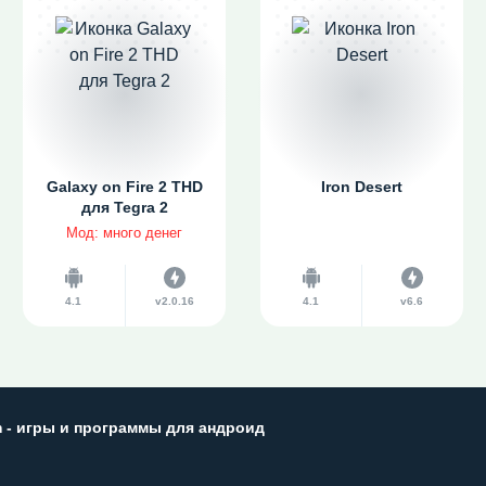
Galaxy on Fire 2 THD
Iron Desert
для Tegra 2
Мод: много денег
4.1
v2.0.16
4.1
v6.6
m - игры и программы для андроид