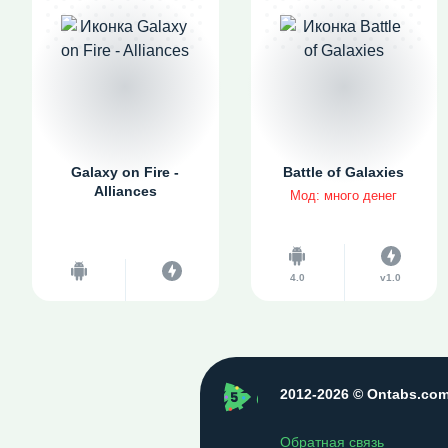
Galaxy on Fire -
Battle of Galaxies
Alliances
Мод: много денег
4.0
v1.0
ontabs
2012-2026 © Ontabs.co
Обратная связь