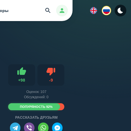
Найти
Авторизация
зоры
Не нравится
+
98
-
9
Нравится
Оценок:
107
Обсуждений: 0
ПОПУРЯНОСТЬ 92%