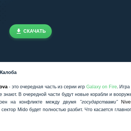
СКАЧАТЬ
Жалоба
nova
- это очередная часть из серии игр
Galaxy on Fire
. Игра
е знают. В очередной части будут новые корабли и вооруж
троен на конфликте между двумя
"государствами"
Nive
и сектор Mido будет полностью разбит. Что касается главног