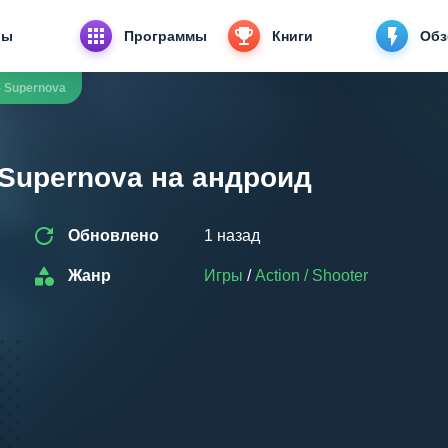
ры
Программы
Книги
Об
 - Supernova
- Supernova на андроид
Обновлено
1 назад
Жанр
Игры
/
Action / Shooter