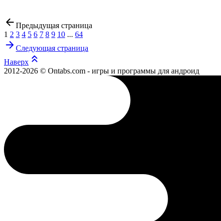
Предыдущая страница
1
2
3
4
5
6
7
8
9
10
...
64
Следующая страница
Наверх
2012-2026 © Ontabs.com - игры и программы для андроид