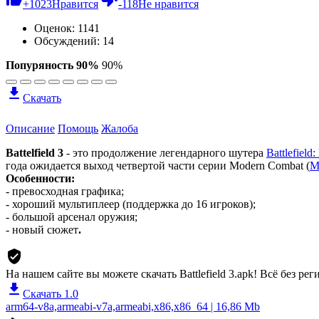
+
1023
Нравится
-
118
Не нравится
Оценок:
1141
Обсуждений: 14
Попуряность 90%
90%
Скачать
Описание
Помощь
Жалоба
Battelfield 3
- это продолжение легендарного шутера
Battlefiel
года ожидается выход четвертой части серии Modern Combat (
M
Особенности:
- превосходная графика;
- хороший мультиплеер (поддержка до 16 игроков);
- большой арсенал оружия;
- новый сюжет
.
На нашем сайте вы можете скачать Battlefield 3.apk!
Всё без рег
Скачать 1.0
arm64-v8a,armeabi-v7a,armeabi,x86,x86_64 | 16,86 Mb