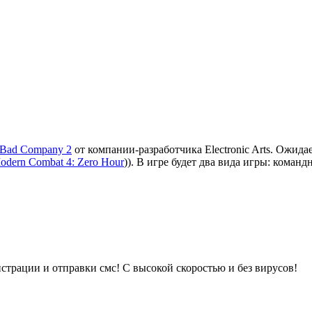
d: Bad Company 2
от компании-разработчика Electronic Arts. Ожидае
odern Combat 4: Zero Hour
)). В игре будет два вида игры: команд
истрации и отправки смс! С высокой скоростью и без вирусов!