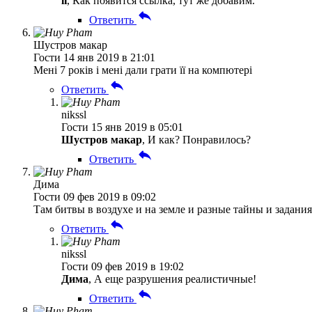
li
, Как появится ссылка, тут же добавим.
Ответить
Шустров макар
Гости
14 янв 2019 в 21:01
Мені 7 років і мені дали грати її на компютері
Ответить
nikssl
Гости
15 янв 2019 в 05:01
Шустров макар
, И как? Понравилось?
Ответить
Дима
Гости
09 фев 2019 в 09:02
Там битвы в воздухе и на земле и разные тайны и задания
Ответить
nikssl
Гости
09 фев 2019 в 19:02
Дима
, А еще разрушения реалистичные!
Ответить