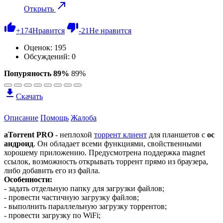
Открыть
+
174
Нравится
-
21
Не нравится
Оценок:
195
Обсуждений: 0
Попуряность 89%
89%
Скачать
Описание
Помощь
Жалоба
aTorrent PRO
- неплохой
торрент клиент
для планшетов с
ос
андроид
. Он обладает всеми функциями, свойственными
хорошему приложению. Предусмотрена поддержка magnet
ссылок, возможность открывать торрент прямо из браузера,
либо добавить его из файла.
Особенности:
- задать отдельную папку для загрузки файлов;
- провести частичную загрузку файлов;
- выполнить параллельную загрузку торрентов;
- провести загрузку по WiFi;