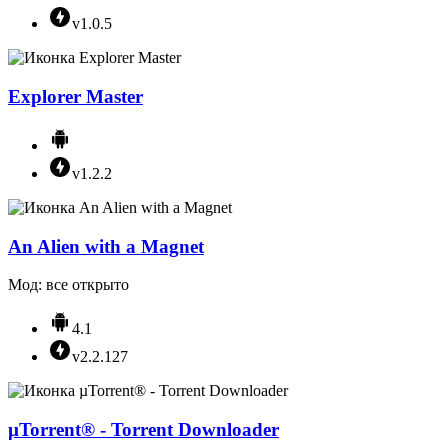
v1.0.5
Explorer Master
v1.2.2
An Alien with a Magnet
Мод: все открыто
4.1
v2.2.127
µTorrent® - Torrent Downloader