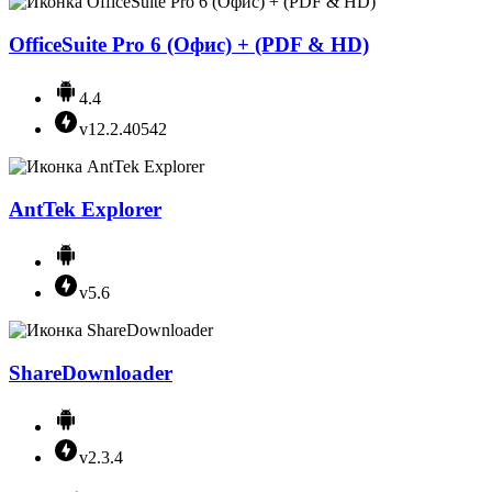
OfficeSuite Pro 6 (Офис) + (PDF & HD)
4.4
v12.2.40542
AntTek Explorer
v5.6
ShareDownloader
v2.3.4