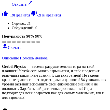
Открыть
+
19
Нравится
-
2
Не нравится
Оценок:
21
Обсуждений: 0
Попуряность 90%
90%
Скачать
Описание
Помощь
Жалоба
Gerbil Physics
— веселая разрушительная игра на твой
планшет! У тебя есть много взрывчатки, и тебе предстоит
разрушать различные здания. Будь аккуратней! Не задень
красные здания и не заходи за рамки данного! 84 уникальных
уровня заставят вспомнить свои физические знания и не
оплошать. Зарабатывай различные достижения! Игра
подходит для всех возрастов как для самых маленьких, так и
для взрослых!