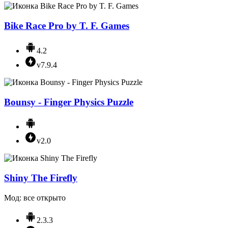
Bike Race Pro by T. F. Games
4.2
v7.9.4
Bounsy - Finger Physics Puzzle
v2.0
Shiny The Firefly
Мод: все открыто
2.3.3