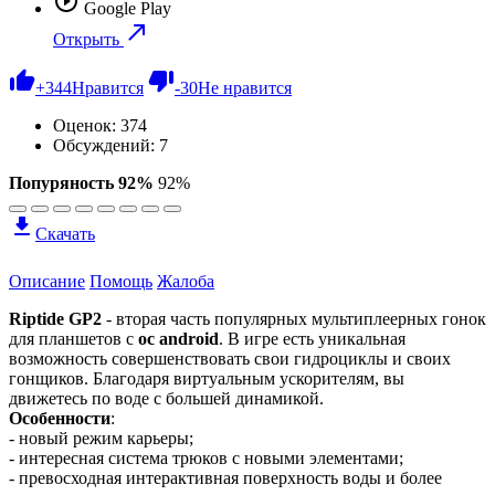
Google Play
Открыть
+
344
Нравится
-
30
Не нравится
Оценок:
374
Обсуждений: 7
Попуряность 92%
92%
Скачать
Описание
Помощь
Жалоба
Riptide GP2
- вторая часть популярных мультиплеерных гонок
для планшетов с
ос android
. В игре есть уникальная
возможность совершенствовать свои гидроциклы и своих
гонщиков. Благодаря виртуальным ускорителям, вы
движетесь по воде с большей динамикой.
Особенности
:
- новый режим карьеры;
- интересная система трюков с новыми элементами;
- превосходная интерактивная поверхность воды и более